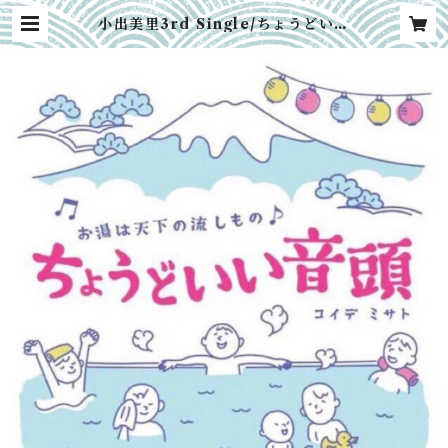
小出美里3rd Single/ちょうどいい
音頭 | おいも屋