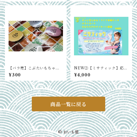
【バラ売】こぶたいもちゃん
NEW②【ミサティック】応援
缶バッジ
ticketずっと見られる！ライブ
¥300
¥4,000
本編データ＋あなただけのメ
ッセージ動画
商品一覧に戻る
© おいも屋