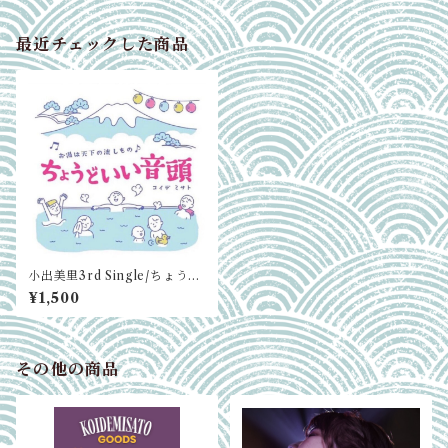
最近チェックした商品
小出美里3rd Single/ちょうど
いい音頭
¥1,500
その他の商品