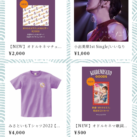
【NEW】オドルキネマチェキ
小出美里1st Single/いいなり
ホルダー
¥2,000
¥1,000
みさといもTシャツ2022【む
【NEW】オドルキネマ歌詞ポ
らさき】
ストカード
¥4,000
¥500